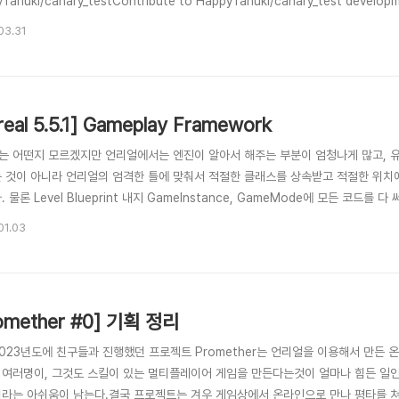
Tanuki/canary_testContribute to HappyTanuki/canary_test developm
b.github.comServer.jsconst http = require("http");const PORT = pr
03.31
ss.env.COLOR ..
real 5.5.1] Gameplay Framework
는 어떤지 모르겠지만 언리얼에서는 엔진이 알아서 해주는 부분이 엄청나게 많고, 
는 것이 아니라 언리얼의 엄격한 틀에 맞춰서 적절한 클래스를 상속받고 적절한 위치
. 물론 Level Blueprint 내지 GameInstance, GameMode에 모든 코
본다.. 꼭 하라는대로 안하고 왜? 를 좋아하는 내가 되는대로 짰다가 코드를 여러번 
01.03
를 교체함으로써 플레이 도중에 게임의 규칙을 바꾼다거나 할 수 있는 행동을 위탁하는 전
omether #0] 기획 정리
2023년도에 친구들과 진행했던 프로젝트 Promether는 언리얼을 이용해서 만든 
 여러명이, 그것도 스킬이 있는 멀티플레이어 게임을 만든다는것이 얼마나 힘든 일인
이라는 아쉬움이 남는다.결국 프로젝트는 겨우 게임상에서 온라인으로 만나 평타를 쳐