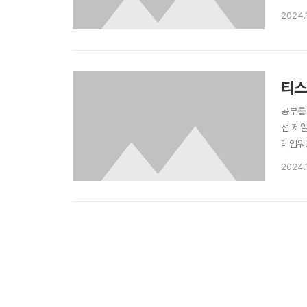
다.sk
2024.
티스
공부를
선 제일
레임워크,
오픈소
2024.
환자 에