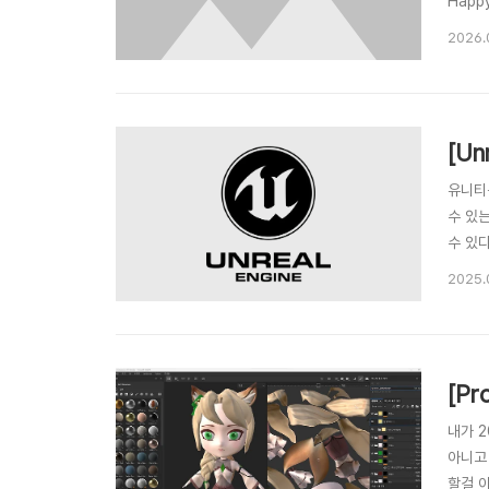
Happy
GitHu
2026.
proce
[Un
유니티
수 있
수 있다
다가 피
2025.
게임모드
[Pr
내가 
아니고
할걸 