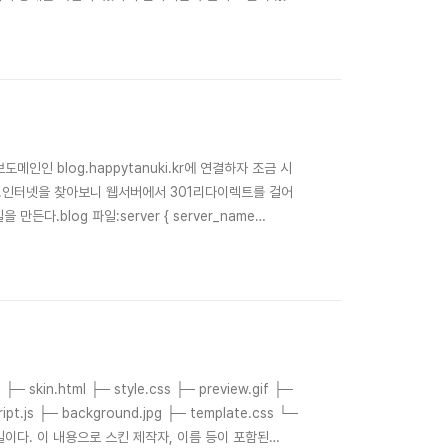
과정 자체가 포트폴리오로써 의미가 있는 프로젝트.2. 시
상 즐길 수 있는 게임.3. 이 게임만의 확실한..
메인인 blog.happytanuki.kr에 연결하자 조금 시
다.인터넷을 찾아보니 웹서버에서 301리다이렉트를 걸어
파일:server { server_name
happytanuki.kr www.happytanuki.kr; location / { return 301 https://blog.happytanuki.kr$request_uri; }}그러나 아직도 ..
─
파일이다. 이 내용으로 스킨 제작자, 이름 등이 포함된