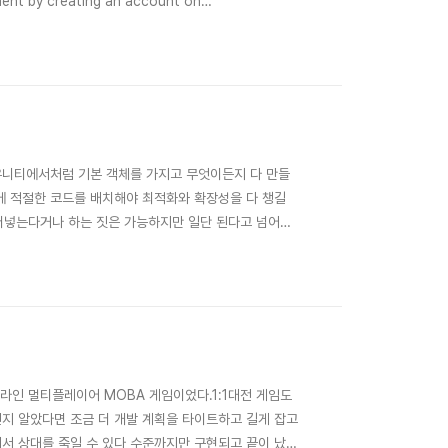
ent by creating an account on
ocess.env.PORT || 8080;const COLOR =
유니티에서처럼 기본 객체를 가지고 무엇이든지 다 만들
에 적절한 코드를 배치해야 최적화와 확장성을 다 챙길
드를 다 써넣는다거나 하는 짓은 가능하지만 일단 된다고 넘어갔
뒤집어 엎었다.. 예를 들어 GameMode가 있다면 이
략 패턴(Strategy patt..
온라인 멀티플레이어 MOBA 게임이었다.1:1대전 게임도
지 알았다면 조금 더 개발 계획을 타이트하고 길게 잡고
서 상대를 죽일 수 있다 수준까지만 구현되고 끝이 났었