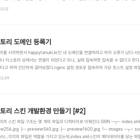
게임의 기획의도1. 당시 졸업 작품을 목표로 6개월동안 목표를 실현하기 위한 시도와 
12.12
과 10~30대를 타겟으로 하여 주중 게임 평균 이용시간인 78분 이내로 2~3게임 이
토리 도메인 등록기
를 시작하면서 happytanuki.kr인 내 도메인을 연결하려고 하자 오류가 났다.서브도
지나 티스토리 상에서는 연결이 되었다고 뜨나, 실제 접속하면 접속할 수 없다고 뜬
다고 하여 간단하게 걸어보겠다.nginx 설정 경로로 접속하여 가상 호스트 설정 파일을 만든다.blog 
12.09
토리 스킨 개발환경 만들기 [#2]
킨 파일 구조는 몇 개의 파일과 디렉터리로 이뤄진다.SKIN ─┬─ index.xml ├─ skin.html ├─ style.css ├─ preview.gif ├
ew1600.jpg └─ images ─┬─ script.js ├─ background.jpg ├─ template.css └─
. etc..각각의 파일은 역할을 가지고 있는데.index.xml스킨의 메타데이터를 담는 