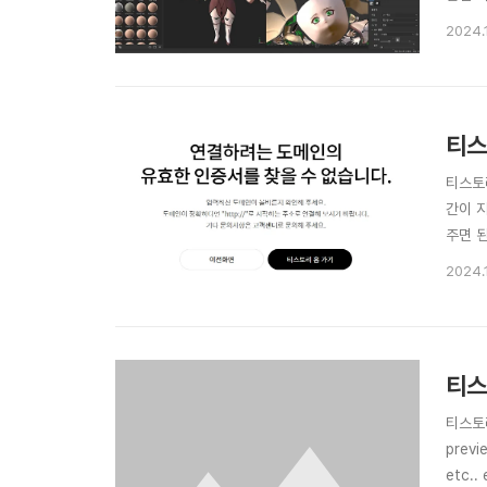
다. 
2024.
장조사결
티스
티스토리
간이 
주면 된
2024.
티스
티스토리의 스
preview256.jpg ├─ preview560.jpg ├─ previ
etc.